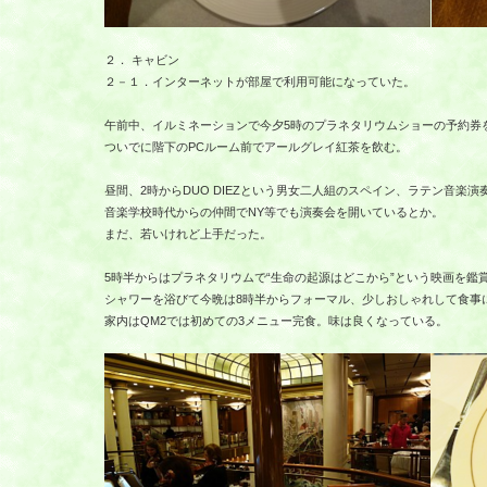
２． キャビン
２－１．インターネットが部屋で利用可能になっていた。
午前中、イルミネーションで今夕5時のプラネタリウムショーの予約券
ついでに階下のPCルーム前でアールグレイ紅茶を飲む。
昼間、2時からDUO DIEZという男女二人組のスペイン、ラテン音楽演
音楽学校時代からの仲間でNY等でも演奏会を開いているとか。
まだ、若いけれど上手だった。
5時半からはプラネタリウムで“生命の起源はどこから”という映画を鑑賞
シャワーを浴びて今晩は8時半からフォーマル、少しおしゃれして食事
家内はQM2では初めての3メニュー完食。味は良くなっている。