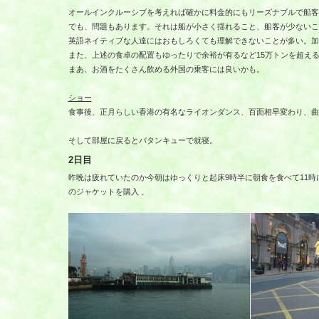
オールインクルーシブを考えれば確かに料金的にもリーズナブルで船客
でも、問題もあります。それは船が小さく揺れること、船客が少ないこ
英語ネイティブな人達にはおもしろくても理解できないことが多い。加
また、上述の食卓の配置もゆったりで余裕が有るなど15万トンを超え
まあ、お酒をたくさん飲める外国の乗客には良いかも。
ショー
食事後、正月らしい香港の有名なライオンダンス、百面相早変わり、曲
そして部屋に戻るとバタンキューで就寝。
2日目
昨晩は疲れていたのか今朝はゆっくりと起床9時半に朝食を食べて11
のジャケットを購入 。