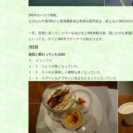
2時半のバスで帰船。
なぜなら午後3時から香港乗船者は香港出国手続き、終えると5時15分
一旦、部屋に戻ってシャワーを浴びると8時本船出港。雨にかすむ夜霧
といっても、すぐに8時半でディナーが始まります。
3日目
前回と変わっていたQM2
１． ビュッフエ
１－１．トレイが無くなっていた。
１－２．ケーキが美味しく種類も多くなっていた
１－３．スプーンもナプキンに包まれたセットに入っていた