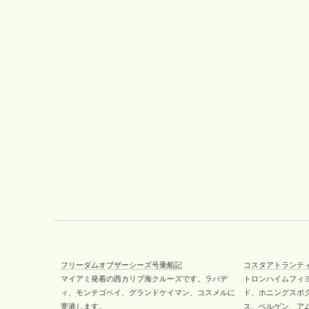
フリーダムオブザーシーズ号乗船記
コスタアトランテ
マイアミ発着の西カリブ海クルーズです。ラバデ
トロンハイムフィ
ィ、モンテゴベイ、グランドケイマン、コスメルに
ド、ホニングスボ
寄港します。
ス、ベルゲン、ア