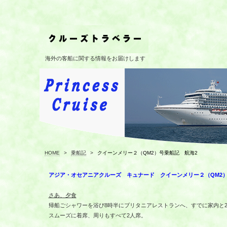
海外の客船に関する情報をお届けします
HOME
>
乗船記
>
クイーンメリー２（QM2）号乗船記 航海2
アジア・オセアニアクルーズ キュナード クイーンメリー２（QM2
さあ、夕食
帰船ごシャワーを浴び8時半にブリタニアレストランへ、すでに家内と
スムーズに着席、周りもすべて2人席。